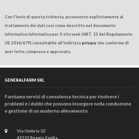
Con l'invio di questa richiesta, acconsento esplicitamente al
trattamento dei dati così come descritto nel documento
informativo Informativa per il sito web (ART. 13 del Regolamento
UE 2016/679) consultabile all'indirizzo
privacy
che confermo di
aver letto, compreso e approvato.
GENERALFARM SRL
Forniamo servizi di consulenza tecnica per risolvere i
problemi e i dubbi che possono insorgere nella conduzione
e gestione di un moderno allevamento.
Via Umbria 32
42122 Reggio Emilia