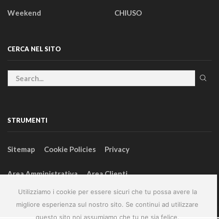
Weekend
CHIUSO
CERCA NEL SITO
STRUMENTI
Sitemap
Cookie Policies
Privacy
Area Amministrativa
Area Clienti
Utilizziamo i cookie per essere sicuri che tu possa avere la
migliore esperienza sul nostro sito. Se continui ad utilizzare
questo sito noi assumiamo che tu ne sia felice.