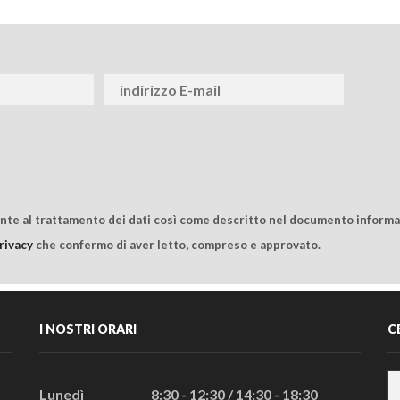
ente al trattamento dei dati così come descritto nel documento informat
rivacy
che confermo di aver letto, compreso e approvato.
I NOSTRI ORARI
C
Lunedì
8:30 - 12:30 / 14:30 - 18:30