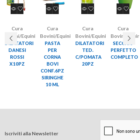
Cura
Cura
Cura
Cura
Bovini/Equini
Bovini/Equini
Bovini/Equini
Bovini/Equin
DILATATORI
PASTA
DILATATORI
SECCHIO
DANESI
PER
TED.
PERFETTO
ROSSI
CORNA
C/POMATA
COMPLETO
X10PZ
BOVI
20PZ
CONF.6PZ
SIRINGHE
10 ML
Iscriviti alla Newsletter