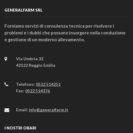
GENERALFARM SRL
Forniamo servizi di consulenza tecnica per risolvere i
problemi e i dubbi che possono insorgere nella conduzione
e gestione di un moderno allevamento.
Via Umbria 32
42122 Reggio Emilia
Telefono:
0522 514251
Fax:
0522 514376
Email:
info@generalfarm.it
I NOSTRI ORARI