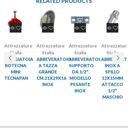
RELATED PRODUCTS
Attrezzature
Attrezzature
Attrezzature
Attrezzatur
Stalla
Stalla
Stalla
Stalla
MANGIATOIA
ABBEVERATOIO
ABBEVERATOI:
ABBEVERAT
ROTECNA
A TAZZA
SUPPORTO
INOX A
MINI
GRANDE
DA 1/2”
SPILLO
TECNAPAN
CM.21X29X16
MODELLO
12X15MM
INOX
PESANTE
ATTACCO
INOX
1/2”
MASCHIO