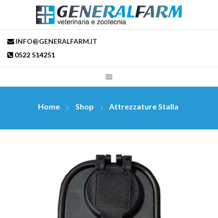
INFO@GENERALFARM.IT
0522 514251
Home
Shop
Attrezzature Stalla