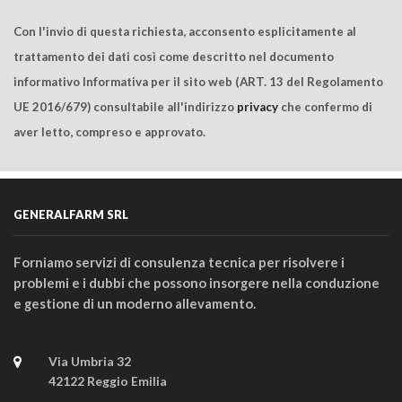
Con l'invio di questa richiesta, acconsento esplicitamente al
trattamento dei dati così come descritto nel documento
informativo Informativa per il sito web (ART. 13 del Regolamento
UE 2016/679) consultabile all'indirizzo
privacy
che confermo di
aver letto, compreso e approvato.
GENERALFARM SRL
Forniamo servizi di consulenza tecnica per risolvere i
problemi e i dubbi che possono insorgere nella conduzione
e gestione di un moderno allevamento.
Via Umbria 32
42122 Reggio Emilia