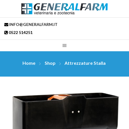
INFO@GENERALFARM.IT
0522 514251
Home
Shop
Attrezzature Stalla