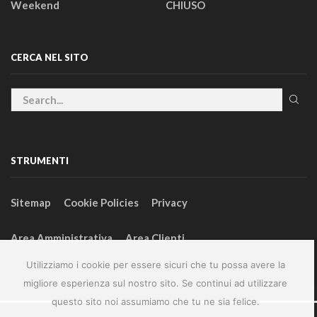
Weekend
CHIUSO
CERCA NEL SITO
STRUMENTI
Sitemap
Cookie Policies
Privacy
Area Amministrativa
Area Clienti
Utilizziamo i cookie per essere sicuri che tu possa avere la
migliore esperienza sul nostro sito. Se continui ad utilizzare
questo sito noi assumiamo che tu ne sia felice.