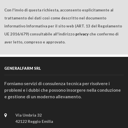
Con l'invio di questa richiesta, acconsento esplicitamente al
trattamento dei dati così come descritto nel documento
informativo Informativa per il sito web (ART. 13 del Regolamento
UE 2016/679) consultabile all'indirizzo
privacy
che confermo di
aver letto, compreso e approvato.
GENERALFARM SRL
Forniamo servizi di consulenza tecnica per risolvere i
problemi e i dubbi che possono insorgere nella conduzione
e gestione di un moderno allevamento.
Via Umbria 32
42122 Reggio Emilia