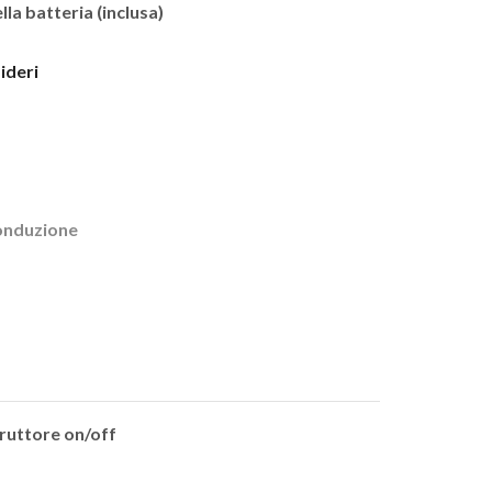
la batteria (inclusa)
sideri
onduzione
rruttore on/off