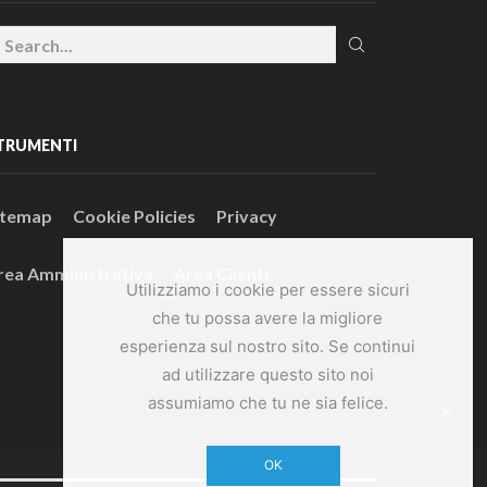
TRUMENTI
itemap
Cookie Policies
Privacy
rea Amministrativa
Area Clienti
Utilizziamo i cookie per essere sicuri
che tu possa avere la migliore
esperienza sul nostro sito. Se continui
ad utilizzare questo sito noi
assumiamo che tu ne sia felice.
OK