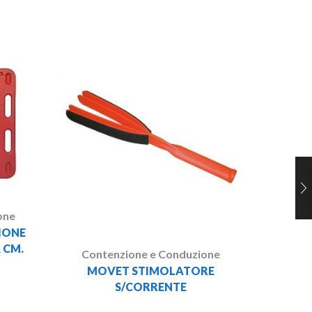
Cont
CAMPA
one
IONE
 CM.
Contenzione e Conduzione
MOVET STIMOLATORE
S/CORRENTE