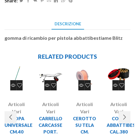
Share:
DESCRIZIONE
gomma di ricambio per pistola abbattibestiame Blitz
RELATED PRODUCTS
Articoli
Articoli
Articoli
Articoli
Vari
Vari
Vari
Vari
SCOPA
CARRELLO
CEROTTO
COLPI
UNIVERSALE
CARCASSE
SU TELA
ABBATTIBE
CM.40
PORT.
CM.
CAL.380