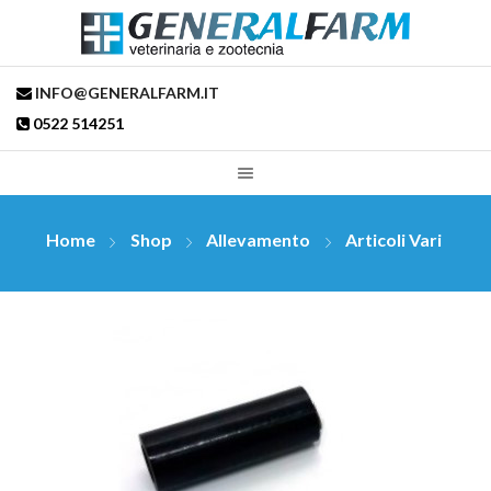
INFO@GENERALFARM.IT
0522 514251
Home
Shop
Allevamento
Articoli Vari