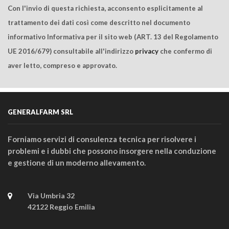
Con l'invio di questa richiesta, acconsento esplicitamente al
trattamento dei dati così come descritto nel documento
informativo Informativa per il sito web (ART. 13 del Regolamento
UE 2016/679) consultabile all'indirizzo
privacy
che confermo di
aver letto, compreso e approvato.
GENERALFARM SRL
Forniamo servizi di consulenza tecnica per risolvere i
problemi e i dubbi che possono insorgere nella conduzione
e gestione di un moderno allevamento.
Via Umbria 32
42122 Reggio Emilia