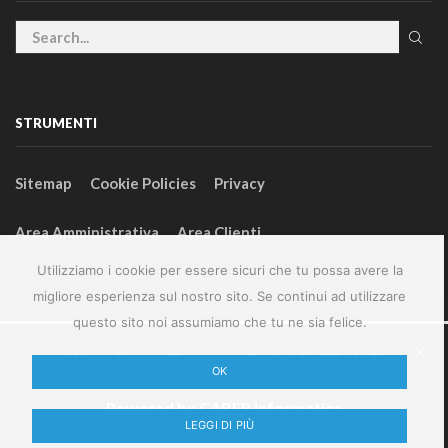
STRUMENTI
Sitemap
Cookie Policies
Privacy
Area Amministrativa
Area Clienti
Utilizziamo i cookie per essere sicuri che tu possa avere la
migliore esperienza sul nostro sito. Se continui ad utilizzare
questo sito noi assumiamo che tu ne sia felice.
2024 – GeneralFarm srl – P.IVA 00127580355
OK
Powered by
CABER Informatica
LEGGI DI PIÙ