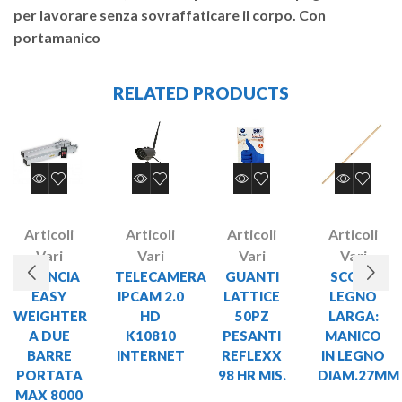
per lavorare senza sovraffaticare il corpo. Con
portamanico
RELATED PRODUCTS
Articoli
Articoli
Articoli
Articoli
Vari
Vari
Vari
Vari
BILANCIA
TELECAMERA
GUANTI
SCOPA
EASY
IPCAM 2.0
LATTICE
LEGNO
WEIGHTER
HD
50PZ
LARGA:
A DUE
K10810
PESANTI
MANICO
BARRE
INTERNET
REFLEXX
IN LEGNO
PORTATA
98 HR MIS.
DIAM.27MM
MAX 8000