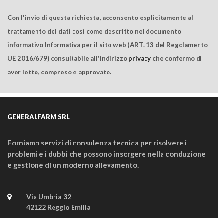
Con l'invio di questa richiesta, acconsento esplicitamente al
trattamento dei dati così come descritto nel documento
informativo Informativa per il sito web (ART. 13 del Regolamento
UE 2016/679) consultabile all'indirizzo
privacy
che confermo di
aver letto, compreso e approvato.
GENERALFARM SRL
Forniamo servizi di consulenza tecnica per risolvere i
problemi e i dubbi che possono insorgere nella conduzione
e gestione di un moderno allevamento.
Via Umbria 32
42122 Reggio Emilia