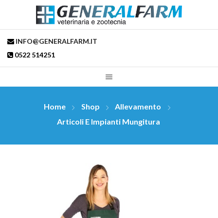
INFO@GENERALFARM.IT
0522 514251
Home
Shop
Allevamento
Articoli E Impianti Mungitura