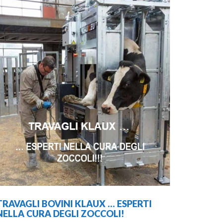
MANGI
INTEGR
BOVINI 
21 Ma
Leggi Tu
TRAVAGLI BOVINI KLAUX … ESPERTI
NELLA CURA DEGLI ZOCCOLI!