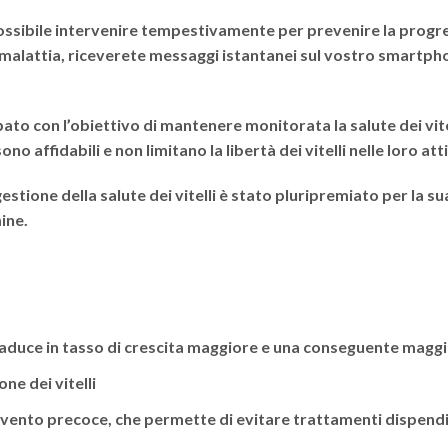
ossibile intervenire tempestivamente per prevenire la progres
i malattia, riceverete
messaggi istantanei
sul vostro smartpho
ato con l’obiettivo di mantenere monitorata la salute dei vite
o affidabili e non limitano la libertà dei vitelli nelle loro att
tione della salute dei vitelli è stato
pluripremiato
per la su
mine.
aduce in tasso di crescita maggiore e una conseguente maggi
ne dei vitelli
ervento precoce, che permette di evitare trattamenti dispendi