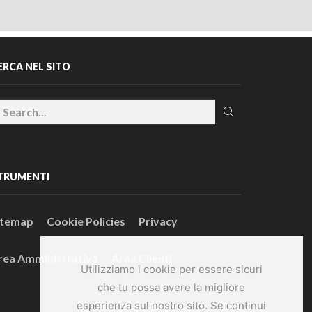
ERCA NEL SITO
TRUMENTI
itemap
Cookie Policies
Privacy
rea Amministrativa
Area Clienti
Utilizziamo i cookie per essere sicuri
che tu possa avere la migliore
esperienza sul nostro sito. Se continui