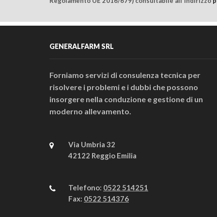
Regolamento UE 2016/679) consultabile all'indirizzo
p
GENERALFARM SRL
Forniamo servizi di consulenza tecnica per
risolvere i problemi e i dubbi che possono
insorgere nella conduzione e gestione di un
moderno allevamento.
Via Umbria 32
42122 Reggio Emilia
Telefono:
0522 514251
Fax:
0522 514376