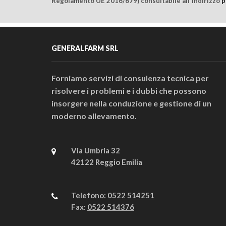
Regolamento UE 2016/679) consultabile all'indirizzo
p
GENERALFARM SRL
Forniamo servizi di consulenza tecnica per
risolvere i problemi e i dubbi che possono
insorgere nella conduzione e gestione di un
moderno allevamento.
Via Umbria 32
42122 Reggio Emilia
Telefono:
0522 514251
Fax:
0522 514376