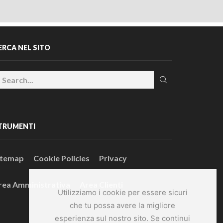
ERCA NEL SITO
TRUMENTI
itemap
Cookie Policies
Privacy
rea Amministrativa
Area Clienti
Utilizziamo i cookie per essere sicuri
che tu possa avere la migliore
esperienza sul nostro sito. Se continui